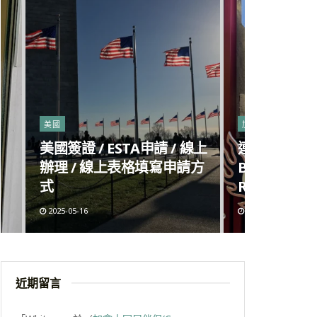
美國
加拿大
美國簽證 / ESTA申請 / 線上
連鎖麻辣燙進
辦理 / 線上表格填寫申請方
Big Way H
式
Richmond
2025-05-16
2025-05-09
近期留言