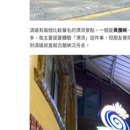
清遠有兩個比較著名的漂流景點，一個是
黃騰峽
多，我主要是要體驗「漂流」這件事，但朋友覺
到清遠就直殺古龍峽泛舟去。