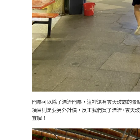
門票可以除了漂流門票，這裡還有雲天玻霸的景
項目則是要另外計價，反正我們買了漂流+雲天玻
宜喔！