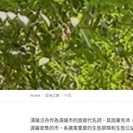
Home
亞洲之旅
中國
清遠泛舟作為清遠市的旅遊代名詞，其雨量充沛
源最密集的市，系廣東重要的生態屏障和生態公