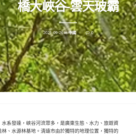
橋大峽谷-雲天玻霸
2021-09-26
in
中國
0
，水系發達，峽谷河流眾多，是廣東生態、水力、旅遊資
益林、水源林基地。清遠市由於獨特的地理位置，獨特的