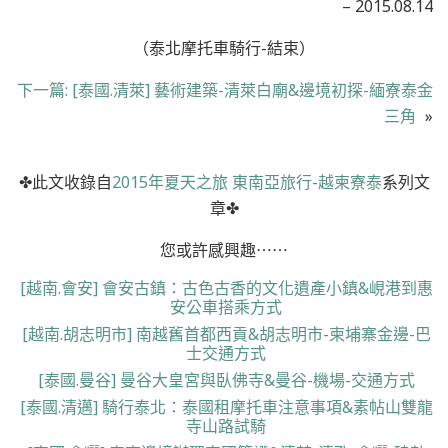
– 2015.08.14
（泰北摩托車騎行-結束）
下一篇:
[泰國.清萊] 藝術建築-清萊白廟&邊境初探-緬寮泰金
三角
»
✤此文收錄自
2015年夏天之旅 東南亞旅行-越柬寮泰
系列文
章✤
您或許感興趣⋯⋯
[越南.會安] 會安古鎮：古色古香的文化遺產小鎮&峴港到惠
安公車搭乘方式
[越南.胡志明市] 南越舊首都西貢&胡志明市-柬埔寨金邊-巴
士交通方式
[泰國.曼谷] 曼谷大皇宮與臥佛寺&曼谷-機場-交通方式
[泰國.清邁] 騎行泰北：泰國租摩托車注意事項&素帖山雙龍
寺山路試騎