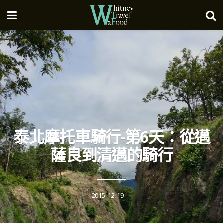
泰北摩托車騎行-第6天：從邁
薩良到清邁的騎行
2015-12-19