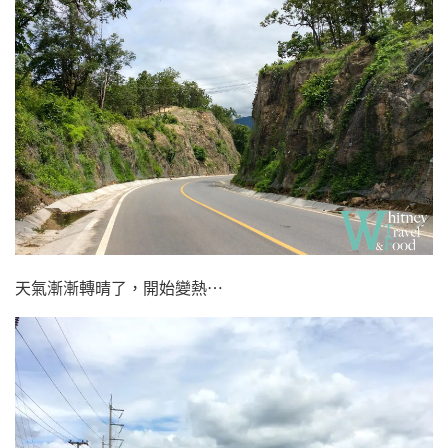
天氣漸漸轉晴了，開始變熱⋯