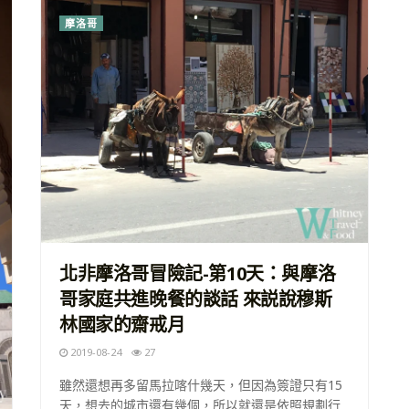
摩洛哥
加拿大
加拿大工作必備-社會保險
號碼SIN申請方式&首次
CRA報稅方式
2025-04-18
北非摩洛哥冒險記-第10天：與摩洛
哥家庭共進晚餐的談話 來説說穆斯
林國家的齋戒月
2019-08-24
27
雖然還想再多留馬拉喀什幾天，但因為簽證只有15
天，想去的城市還有幾個，所以就還是依照規劃行