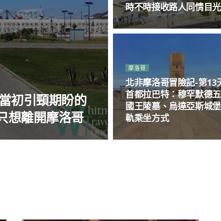
時不時接收路人同情目
摩洛哥
北非摩洛哥冒險記-第13
首都拉巴特：穆罕默德
：當初引頸期盼的
國王陵墓、烏達亞斯城堡
只想離開摩洛哥
軌乘坐方式