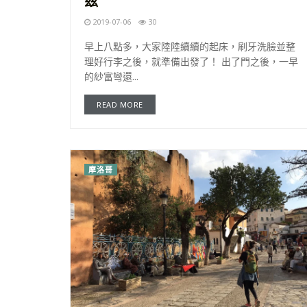
茲
2019-07-06
30
早上八點多，大家陸陸續續的起床，刷牙洗臉並整
理好行李之後，就準備出發了！ 出了門之後，一早
的紗富彎還...
READ MORE
摩洛哥