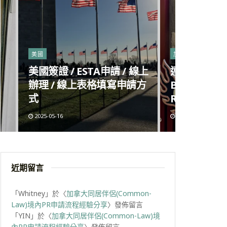
美國
加拿大
美國簽證 / ESTA申請 / 線上
連鎖麻辣燙進
辦理 / 線上表格填寫申請方
Big Way H
式
Richmond
2025-05-16
2025-05-09
近期留言
「
Whitney
」於〈
加拿大同居伴侶(Common-
Law)境內PR申請流程經驗分享
〉發佈留言
「
YIN
」於〈
加拿大同居伴侶(Common-Law)境
內PR申請流程經驗分享
〉發佈留言