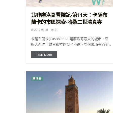
北非摩洛哥冒險記-第11天：卡薩布
蘭卡的市區探索-哈桑二世清真寺
2019-08-31
21
卡薩布蘭卡(Casablanca)是摩洛哥最大的城市，靠
近大西洋，離首都拉巴特也不遠，整個城市有百分...
READ MORE
摩洛哥