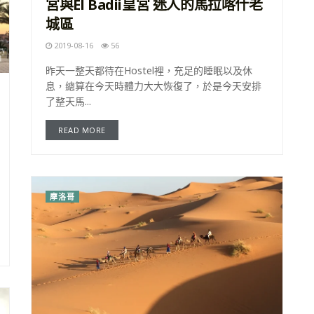
宮與El Badii皇宮 迷人的馬拉喀什老
城區
2019-08-16
56
昨天一整天都待在Hostel裡，充足的睡眠以及休
息，總算在今天時體力大大恢復了，於是今天安排
了整天馬...
READ MORE
摩洛哥