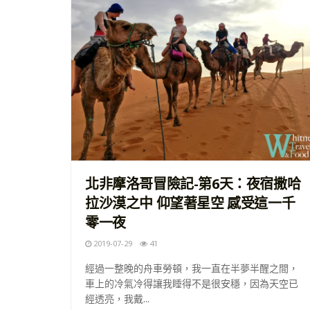
北非摩洛哥冒險記-第6天：夜宿撒哈
拉沙漠之中 仰望著星空 感受這一千
零一夜
2019-07-29
41
經過一整晚的舟車勞頓，我一直在半夢半醒之間，
車上的冷氣冷得讓我睡得不是很安穩，因為天空已
經透亮，我戴...