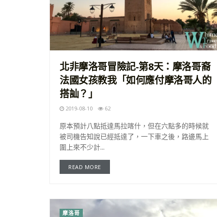
北非摩洛哥冒險記-第8天：摩洛哥裔
法國女孩教我「如何應付摩洛哥人的
搭訕？」
2019-08-10
62
原本預計八點抵達馬拉喀什，但在六點多的時候就
被司機告知說已經抵達了，一下車之後，路邊馬上
圍上來不少計...
READ MORE
摩洛哥