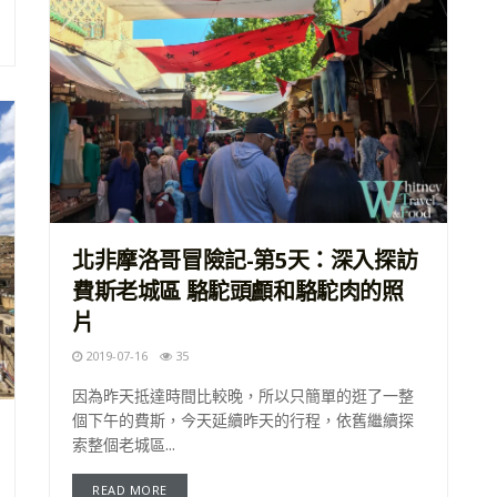
北非摩洛哥冒險記-第5天：深入探訪
費斯老城區 駱駝頭顱和駱駝肉的照
片
2019-07-16
35
因為昨天抵達時間比較晚，所以只簡單的逛了一整
個下午的費斯，今天延續昨天的行程，依舊繼續探
索整個老城區...
READ MORE