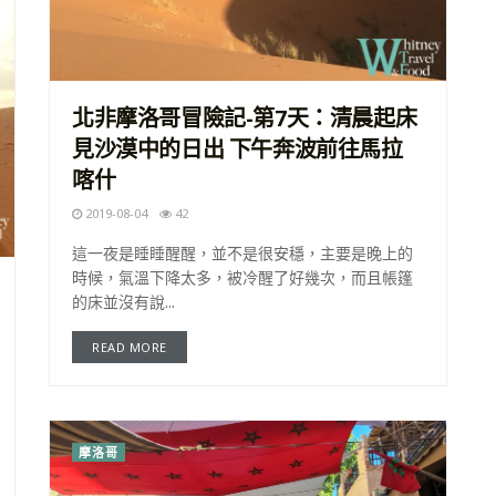
北非摩洛哥冒險記-第7天：清晨起床
見沙漠中的日出 下午奔波前往馬拉
喀什
2019-08-04
42
這一夜是睡睡醒醒，並不是很安穩，主要是晚上的
時候，氣溫下降太多，被冷醒了好幾次，而且帳篷
的床並沒有說...
READ MORE
摩洛哥