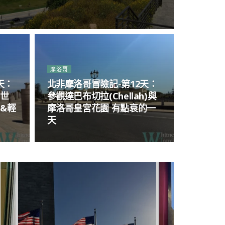
光
摩洛哥
天：
北非摩洛哥冒險記-第12天：
五世
參觀達巴布切拉(Chellah)與
&輕
摩洛哥皇宮花園 有點衰的一
天