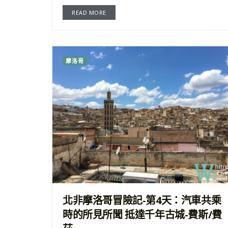
READ MORE
摩洛哥
北非摩洛哥冒險記-第4天：汽車共乘
時的所見所聞 抵達千年古城-費斯/費