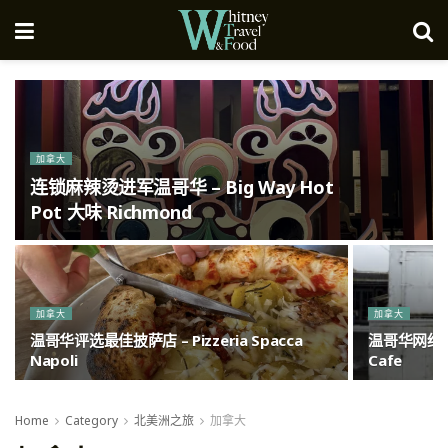
加拿大
连锁麻辣烫进军温哥华 – Big Way Hot
Pot 大味 Richmond
加拿大
加拿大
温哥华评选最佳披萨店 – Pizzeria Spacca
温哥华网红排
Napoli
Cafe
Home
Category
北美洲之旅
加拿大