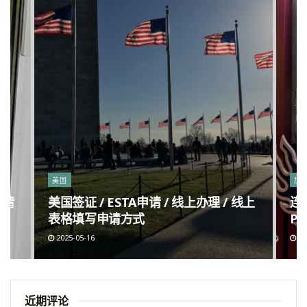
美国
加
申请
美国签证 / ESTA申请 / 线上办理 / 线上
连
表格填写申请方式
Po
2025-05-16
20
近期评论