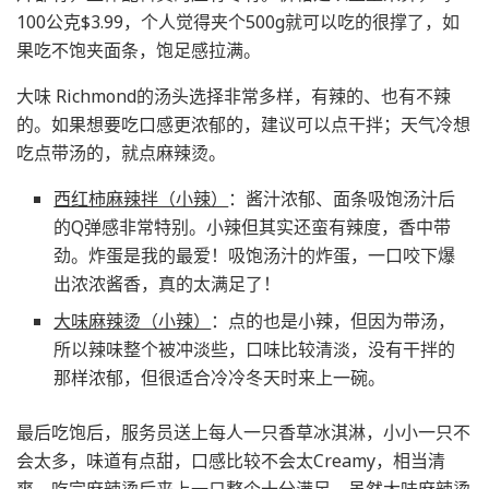
100公克$3.99，个人觉得夹个500g就可以吃的很撑了，如
果吃不饱夹面条，饱足感拉满。
大味 Richmond的汤头选择非常多样，有辣的、也有不辣
的。如果想要吃口感更浓郁的，建议可以点干拌；天气冷想
吃点带汤的，就点麻辣烫。
西红柿麻辣拌（小辣）
：酱汁浓郁、面条吸饱汤汁后
的Q弹感非常特别。小辣但其实还蛮有辣度，香中带
劲。炸蛋是我的最爱！吸饱汤汁的炸蛋，一口咬下爆
出浓浓酱香，真的太满足了！
大味麻辣烫（小辣）
：点的也是小辣，但因为带汤，
所以辣味整个被冲淡些，口味比较清淡，没有干拌的
那样浓郁，但很适合冷冷冬天时来上一碗。
最后吃饱后，服务员送上每人一只香草冰淇淋，小小一只不
会太多，味道有点甜，口感比较不会太Creamy，相当清