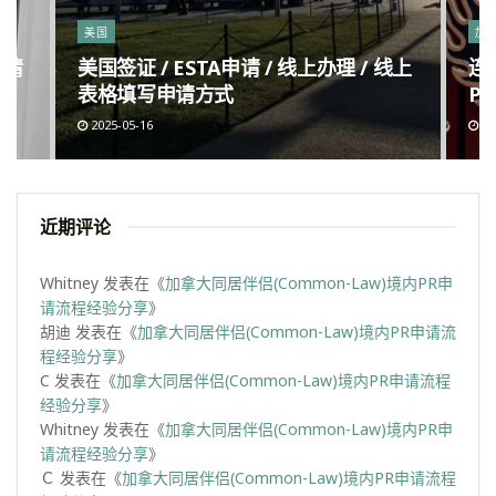
美国
加
申请
美国签证 / ESTA申请 / 线上办理 / 线上
连
表格填写申请方式
Po
2025-05-16
20
近期评论
Whitney
发表在《
加拿大同居伴侣(Common-Law)境内PR申
请流程经验分享
》
胡迪
发表在《
加拿大同居伴侣(Common-Law)境内PR申请流
程经验分享
》
C
发表在《
加拿大同居伴侣(Common-Law)境内PR申请流程
经验分享
》
Whitney
发表在《
加拿大同居伴侣(Common-Law)境内PR申
请流程经验分享
》
Ｃ
发表在《
加拿大同居伴侣(Common-Law)境内PR申请流程