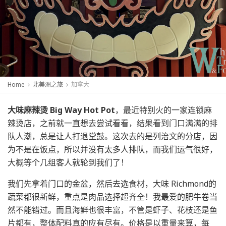
Home
北美洲之旅
加拿大
大味麻辣烫 Big Way Hot Pot
，最近特别火的一家连锁麻
辣烫店，之前就一直想去尝试看看，结果看到门口满满的排
队人潮，总是让人打退堂鼓。这次去的是列治文的分店，因
为不是在饭点，所以并没有太多人排队，而我们运气很好，
大概等个几组客人就轮到我们了！
我们先拿着门口的金盆，然后去选食材，大味 Richmond的
蔬菜都很新鲜，重点是肉品选择超齐全！我最爱的肥牛卷当
然不能错过。而且海鲜也很丰富，不管是虾子、花枝还是鱼
片都有，整体配料真的应有尽有。价格是以重量来算，每