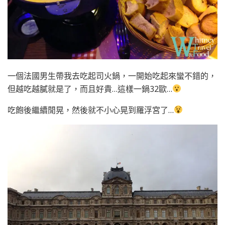
一個法國男生帶我去吃起司火鍋，一開始吃起來蠻不錯的，
但越吃越膩就是了，而且好貴…這樣一鍋32歐…
吃飽後繼續閒晃，然後就不小心晃到羅浮宮了…