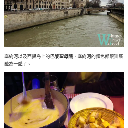
塞納河以及西提島上的
巴黎聖母院
，塞納河的顏色都跟建築
融為一體了。