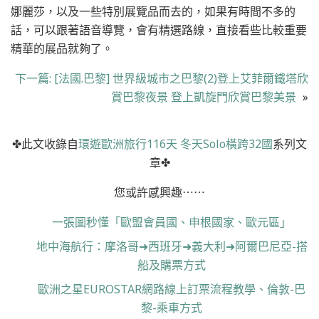
娜麗莎，以及一些特別展覽品而去的，如果有時間不多的
話，可以跟著語音導覽，會有精選路線，直接看些比較重要
精華的展品就夠了。
下一篇:
[法國.巴黎] 世界級城市之巴黎(2)登上艾菲爾鐵塔欣
賞巴黎夜景 登上凱旋門欣賞巴黎美景
»
✤此文收錄自
環遊歐洲旅行116天 冬天Solo橫跨32國
系列文
章✤
您或許感興趣⋯⋯
一張圖秒懂「歐盟會員國、申根國家、歐元區」
地中海航行：摩洛哥➜西班牙➜義大利➜阿爾巴尼亞-搭
船及購票方式
歐洲之星EUROSTAR網路線上訂票流程教學、倫敦-巴
黎-乘車方式