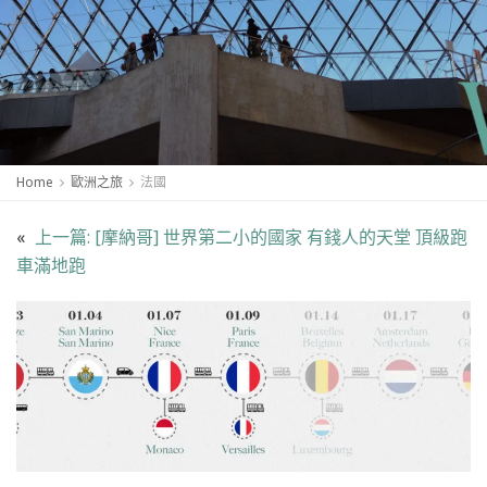
Home
歐洲之旅
法國
«
上一篇:
[摩納哥] 世界第二小的國家 有錢人的天堂 頂級跑
車滿地跑