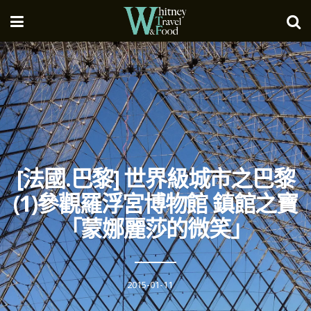
[法國.巴黎] 世界級城市之巴黎
(1)參觀羅浮宮博物館 鎮館之寶
「蒙娜麗莎的微笑」
2015-01-11