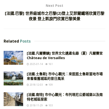
Next Post
[法國.巴黎] 世界級城市之巴黎(2)登上艾菲爾鐵塔欣賞巴黎
夜景 登上凱旋門欣賞巴黎美景
Related
Posts
[法國.凡爾賽鎮] 世界文化遺產名錄（夏）凡爾賽宮
Château de Versailles
2025-01-14
161
[法國.土魯斯] 市中心觀光：來逛逛土魯斯當地市場
來看看舊城區的昔日風采
2018-12-03
109
[法國.南特] 市中心觀光：布列塔尼公爵城堡以及南
特老城區探索
2018-11-29
103