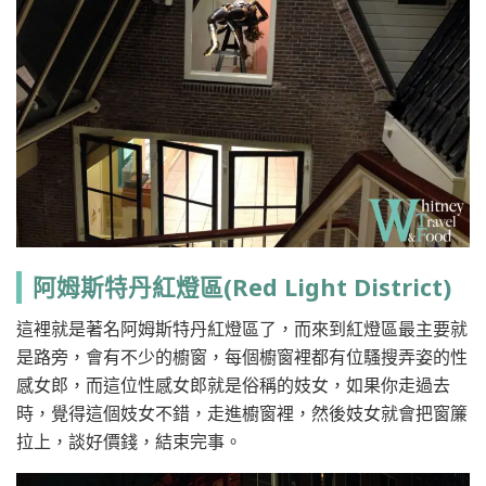
阿姆斯特丹紅燈區(Red Light District)
這裡就是著名阿姆斯特丹紅燈區了，而來到紅燈區最主要就
是路旁，會有不少的櫥窗，每個櫥窗裡都有位騷搜弄姿的性
感女郎，而這位性感女郎就是俗稱的妓女，如果你走過去
時，覺得這個妓女不錯，走進櫥窗裡，然後妓女就會把窗簾
拉上，談好價錢，結束完事。