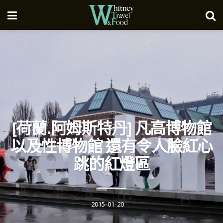
[荷蘭.阿姆斯特丹] 凡高博物館
以及性博物館 還有令人臉紅心
跳的紅燈區
2015-01-20