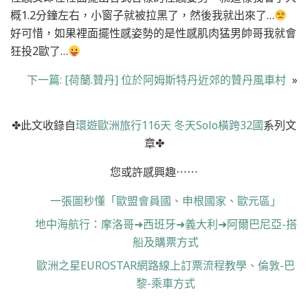
概1.2分鐘左右，小窗子就被拉黑了，然後我就出來了…
好可惜，如果裡面擺性感姿勢的是性感肌肉猛男帥哥我就會
狂投2歐了…
下一篇:
[荷蘭.贊丹] 位於阿姆斯特丹近郊的贊丹風車村
»
✤此文收錄自
環遊歐洲旅行116天 冬天Solo橫跨32國
系列文
章✤
您或許感興趣⋯⋯
一張圖秒懂「歐盟會員國、申根國家、歐元區」
地中海航行：摩洛哥➜西班牙➜義大利➜阿爾巴尼亞-搭
船及購票方式
歐洲之星EUROSTAR網路線上訂票流程教學、倫敦-巴
黎-乘車方式