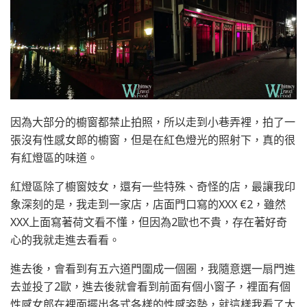
因為大部分的櫥窗都禁止拍照，所以走到小巷弄裡，拍了一
張沒有性感女郎的櫥窗，但是在紅色燈光的照射下，真的很
有紅燈區的味道。
紅燈區除了櫥窗妓女，還有一些特殊、奇怪的店，最讓我印
象深刻的是，我走到一家店，店面門口寫的XXX €2，雖然
XXX上面寫著荷文看不懂，但因為2歐也不貴，存在著好奇
心的我就走進去看看。
進去後，會看到有五六道門圍成一個圈，我隨意選一扇門進
去並投了2歐，進去後就會看到前面有個小窗子，裡面有個
性感女郎在裡面擺出各式各樣的性感姿勢，就這樣我看了大