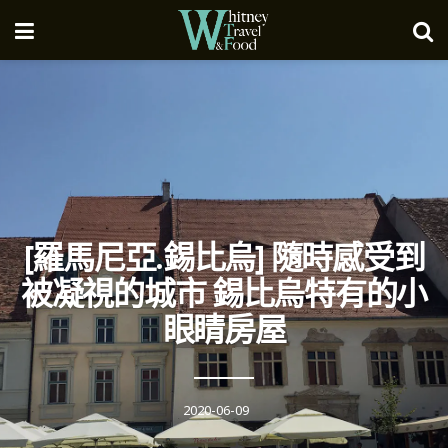
[羅馬尼亞.錫比烏] 隨時感受到
被凝視的城市 錫比烏特有的小
眼睛房屋
2020-06-09