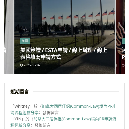
美國
加
申請
美國簽證 / ESTA申請 / 線上辦理 / 線上
連
表格填寫申請方式
Po
2025-05-16
20
近期留言
「
Whitney
」於〈
加拿大同居伴侶(Common-Law)境內PR申
請流程經驗分享
〉發佈留言
「
YIN
」於〈
加拿大同居伴侶(Common-Law)境內PR申請流
程經驗分享
〉發佈留言