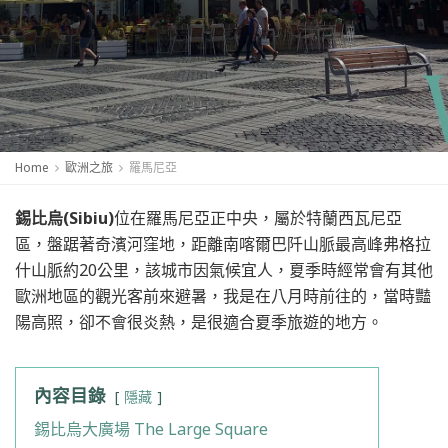
Home
歐洲之旅
羅馬尼亞
錫比烏(Sibiu)
位在羅馬尼亞正中央，屬於特蘭西瓦尼亞
區，盤踞著奇濱河窪地，距離南喀爾巴阡山脈最高峰弗格拉
什山脈約20公里，該城市因氣候宜人，夏季時經常會有其他
歐洲地區的觀光客前來避暑，我是在八月時前往的，當時豔
陽高照，卻不會很炎熱，是很適合夏季旅遊的地方。
內容目錄
隱藏
錫比烏大廣場 The Large Square