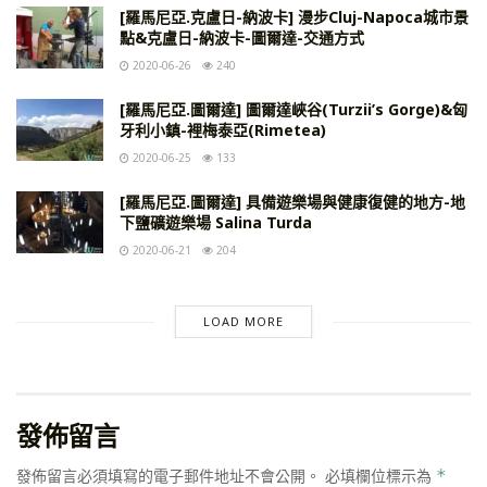
[羅馬尼亞.克盧日-納波卡] 漫步Cluj-Napoca城市景
點&克盧日-納波卡-圖爾達-交通方式
2020-06-26
240
[羅馬尼亞.圖爾達] 圖爾達峽谷(Turzii’s Gorge)&匈
牙利小鎮-裡梅泰亞(Rimetea)
2020-06-25
133
[羅馬尼亞.圖爾達] 具備遊樂場與健康復健的地方-地
下鹽礦遊樂場 Salina Turda
2020-06-21
204
LOAD MORE
發佈留言
發佈留言必須填寫的電子郵件地址不會公開。
必填欄位標示為
*