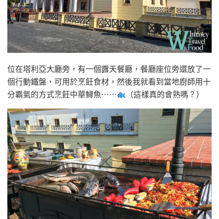
位在塔利亞大廳旁，有一個露天餐廳，餐廳座位旁還放了一
個行動鐵盤，可用於烹飪食材，然後我就看到當地廚師用十
分霸氣的方式烹飪中華鱘魚⋯⋯
（這樣真的會熟嗎？）