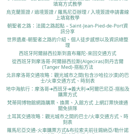
填寫方式教學
烏克蘭簽證 / 過境簽證 / 羅馬尼亞辦理 / 入境簽證申請書線
上填寫教學
朝聖者之路：法國之路起點 – Saint-Jean-Pied-de-Port資
訊分享
世界遺產-朝聖者之路的介紹、個人徒步感想以及資訊總整
理
西班牙阿爾赫西拉斯到直布羅陀-來回交通方式
從西班牙到摩洛哥-阿爾赫西拉斯(Algeciras)到丹吉爾
(Tanger Med)-搭船方法
北非摩洛哥交通攻略：觀光城市之間(包含沙哈拉沙漠)的巴
士/火車交通方式、時刻表
地中海航行：摩洛哥➜西班牙➜義大利➜阿爾巴尼亞-搭船及
購票方式
梵蒂岡博物館網路購票、換票、入館方式 上網訂票快速通
關免排隊
土耳其交通攻略：觀光城市之間的巴士/火車交通方式、時
刻表
羅馬尼亞交通-火車購票方式&布拉索夫前往錫納亞/勒什諾