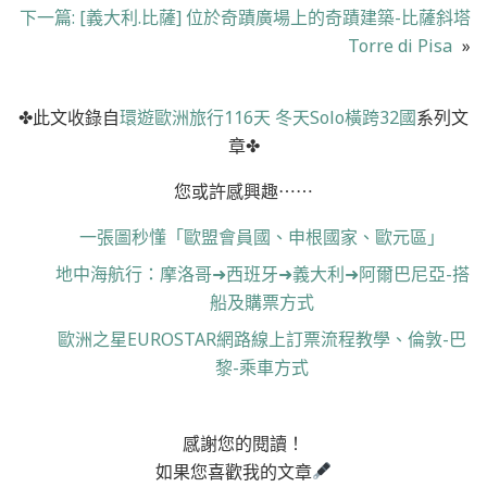
下一篇:
[義大利.比薩] 位於奇蹟廣場上的奇蹟建築-比薩斜塔
Torre di Pisa
»
✤此文收錄自
環遊歐洲旅行116天 冬天Solo橫跨32國
系列文
章✤
您或許感興趣⋯⋯
一張圖秒懂「歐盟會員國、申根國家、歐元區」
地中海航行：摩洛哥➜西班牙➜義大利➜阿爾巴尼亞-搭
船及購票方式
歐洲之星EUROSTAR網路線上訂票流程教學、倫敦-巴
黎-乘車方式
感謝您的閱讀！
如果您喜歡我的文章