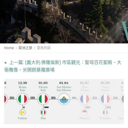
Home
歐洲之旅
聖馬利諾
«
上一篇:
[義大利.佛羅倫斯] 市區觀光：聖母百花聖殿、大
衛雕像、米開朗基羅廣場