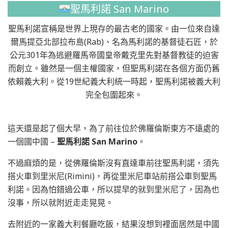
聖馬利諾 San Marino
聖馬利諾宣稱是世界上現存的最古老的國家。由一位來自達
爾馬提亞北部拉布島(Rab)、名為馬利諾的基督徒石匠，於
公元301年為逃避羅馬帝國皇帝戴克里先對基督教徒的迫害
而創立。雖然是一個主權國家，但聖馬利諾在各個方面仍舊
依賴義大利。從19世紀義大利統一時起，聖馬利諾被義大利
完全包圍起來。
這天還是起了個大早，為了前往位於佛羅倫斯東方不遠處的
一個國中國 –
聖馬利諾 San Marino
。
不過麻煩的是，從佛羅倫斯沒有直達車前往聖馬利諾，須先
搭火車到里米尼(Rimini)，再從里米尼車站前搭公車到聖馬
利諾。因為怕錯過公車，所以提早的就到里米尼了，因為也
沒事，所以就附近走走晃晃。
去附近的一家義大利餐廳吃飯，結果沒想到裡面居然是中國