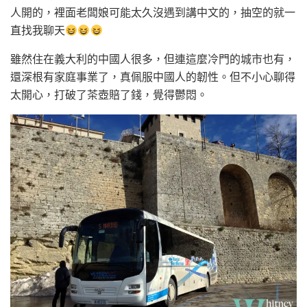
人開的，裡面老闆娘可能太久沒遇到講中文的，抽空的就一
直找我聊天
雖然住在義大利的中國人很多，但連這麼冷門的城市也有，
還深根有家庭事業了，真佩服中國人的韌性。但不小心聊得
太開心，打破了茶壺賠了錢，覺得鬱悶。