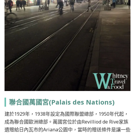
聯合國萬國宮(Palais des Nations)
建於1929年，1938年設定為國際聯盟總部，1950年代起，
成為聯合國歐洲總部。萬國宮位於由Revilliod de Rive家族
遺贈給日內瓦市的Ariana公園中，當時的贈送條件是讓一些