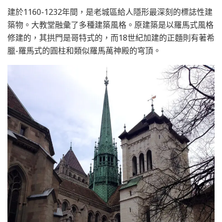
建於1160-1232年間，是老城區給人隱形最深刻的標誌性建
築物。大教堂融彙了多種建築風格。原建築是以羅馬式風格
修建的，其拱門是哥特式的，而18世紀加建的正麵則有著希
臘-羅馬式的圓柱和類似羅馬萬神殿的穹頂。