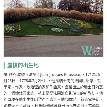
盧梭的出生地
讓-雅克·盧梭（法語：Jean-Jacques Rousseau，1712年6
月28日－1778年7月2日），他是瑞士裔的法國思想家、哲
學家、作家、政治理論家和作曲家。盧梭出生於瑞士日內瓦
的一個鐘錶匠家庭，祖上是從法國流亡到瑞士的新教徒。他
的母親在他出生後因難產而去世。他12歲時，就去當學徒，
後來受不了苛待，16歲時他就逃離日內瓦去流浪。當過學