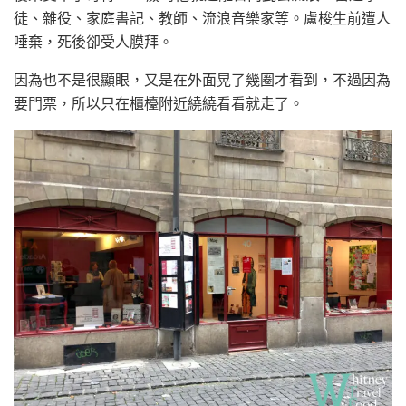
徒、雜役、家庭書記、教師、流浪音樂家等。盧梭生前遭人
唾棄，死後卻受人膜拜。
因為也不是很顯眼，又是在外面晃了幾圈才看到，不過因為
要門票，所以只在櫃檯附近繞繞看看就走了。