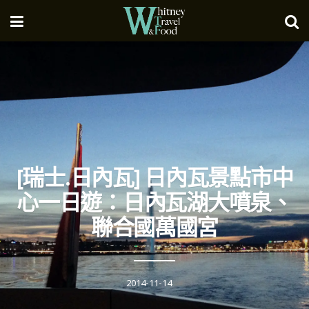
[瑞士.日內瓦] 日內瓦景點市中
心一日遊：日內瓦湖大噴泉、
聯合國萬國宮
2014-11-14