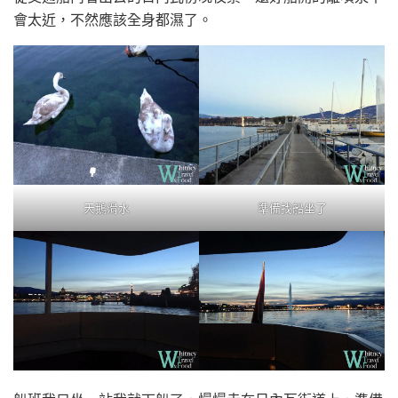
會太近，不然應該全身都濕了。
天鵝滑水
準備找船坐了