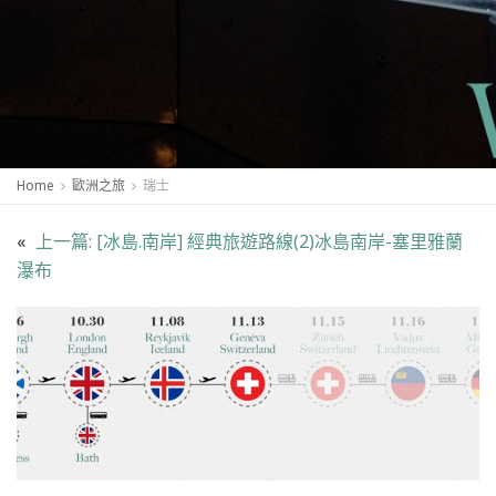
Home
歐洲之旅
瑞士
«
上一篇:
[冰島.南岸] 經典旅遊路線(2)冰島南岸-塞里雅蘭
瀑布