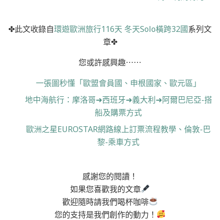
✤此文收錄自
環遊歐洲旅行116天 冬天Solo橫跨32國
系列文
章✤
您或許感興趣⋯⋯
一張圖秒懂「歐盟會員國、申根國家、歐元區」
地中海航行：摩洛哥➜西班牙➜義大利➜阿爾巴尼亞-搭
船及購票方式
歐洲之星EUROSTAR網路線上訂票流程教學、倫敦-巴
黎-乘車方式
感謝您的閱讀！
如果您喜歡我的文章
歡迎隨時請我們喝杯咖啡
您的支持是我們創作的動力！