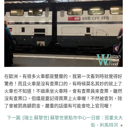
在歐洲，有很多火車都是雙層的，我第一次看到時就覺得好
驚奇！而且火車是沒有查票口的，有時候莫名其妙的就上了
火車也不知道！不過乘坐火車時，會有查票員來查票，雖然
沒有查票口，但還是要記得買票上火車喔！不然被查到，除
了會被罰高額罰金，嚴重的話還有可能會吃上官司喔！
下一篇:
[瑞士.蘇黎世] 蘇黎世景點市中心一日遊：班霍夫大
街、利馬特河
»