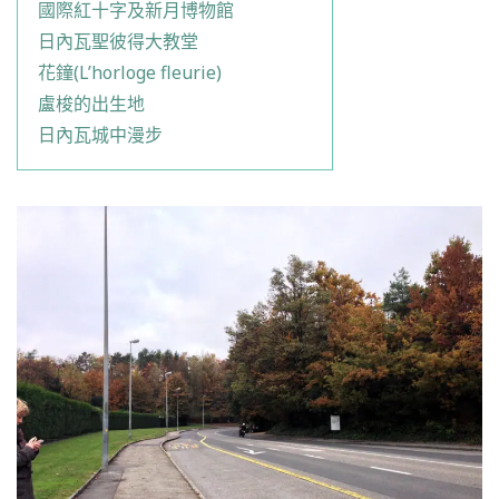
國際紅十字及新月博物館
日內瓦聖彼得大教堂
花鐘(L’horloge fleurie)
盧梭的出生地
日內瓦城中漫步