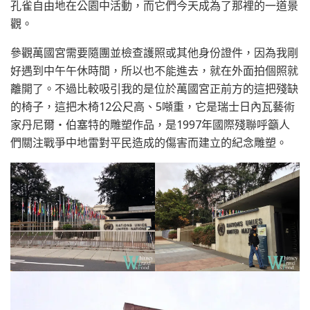
孔雀自由地在公園中活動，而它們今天成為了那裡的一道景
觀。
參觀萬國宮需要隨團並檢查護照或其他身份證件，因為我剛
好遇到中午午休時間，所以也不能進去，就在外面拍個照就
離開了。不過比較吸引我的是位於萬國宮正前方的這把殘缺
的椅子，這把木椅12公尺高、5噸重，它是瑞士日內瓦藝術
家丹尼爾・伯塞特的雕塑作品，是1997年國際殘聯呼籲人
們關注戰爭中地雷對平民造成的傷害而建立的紀念雕塑。