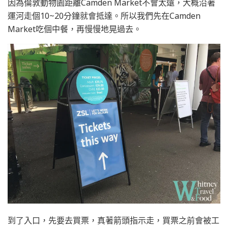
因為倫敦動物園距離Camden Market不會太遠，大概沿著
運河走個10~20分鐘就會抵達。所以我們先在Camden
Market吃個中餐，再慢慢地晃過去。
到了入口，先要去買票，真著箭頭指示走，買票之前會被工