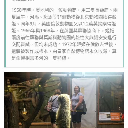
1958年時，奧地利的一位動物商，用三隻長頸鹿、兩
隻犀牛、河馬、斑馬等非洲動物從北京動物園換得姬
姬。同年9月，英國倫敦動物園又以1.2萬英鎊購得姬
姬。1966年與1968年，在英國與蘇聯協商下，姬姬
兩度前往蘇聯與莫斯科動物園的雄性大熊貓安安進行
交配嘗試，但均未成功。1972年姬姬在倫敦去世後，
遺體被製作成標本，由皇家自然博物館永久收藏，算
是命運相當多舛的一隻熊貓。