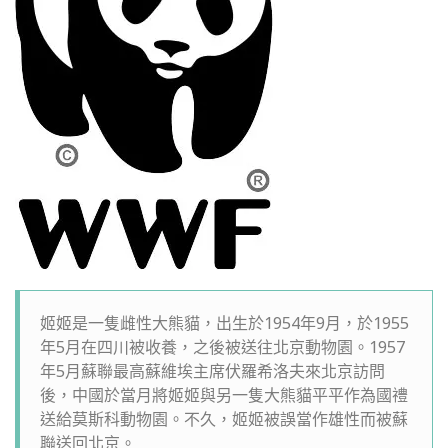
姬姬是一隻雌性大熊貓，出生於1954年9月，於1955
年5月在四川被收養，之後被送往北京動物園。1957
年5月蘇聯最高蘇維埃主席伏羅希洛夫來北京訪問
後，中國於當月將姬姬與另一隻大熊貓平平作為國禮
送給莫斯科動物園。不久，姬姬被誤當作雄性而被蘇
聯送回北京。