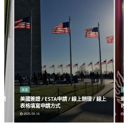
美國
加
申請
美國簽證 / ESTA申請 / 線上辦理 / 線上
連
表格填寫申請方式
Po
2025-05-16
20