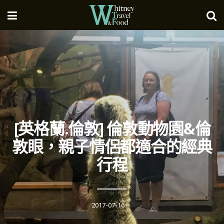
[英格蘭.倫敦] 倫敦動物園&倫
敦眼，親子情侶都適合的經典
行程
2017-07-16