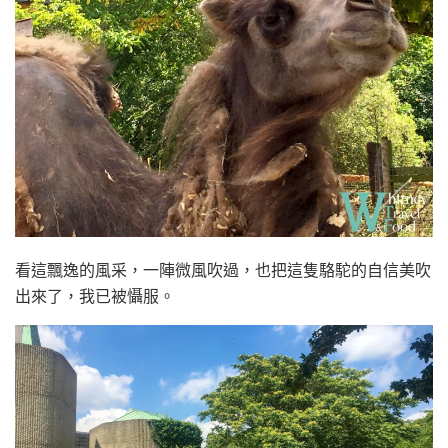
看這飄逸的風采，一陣微風吹過，也把這隻駱駝的自信美吹
出來了，我已被懾服。