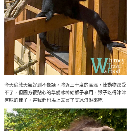
今天倫敦天氣好到不像話，將近三十度的高溫，連動物都受
不了，但園方很貼心的準備冰棒給猴子享用，猴子吃得津津
有味的樣子，害我們也馬上去買了支冰淇淋來吃！