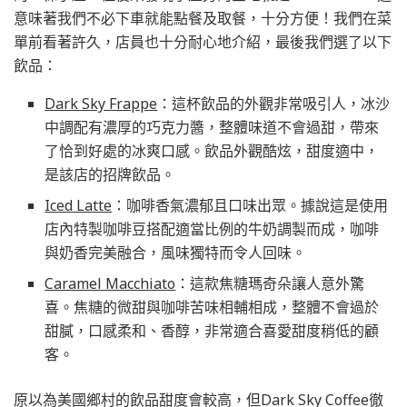
意味著我們不必下車就能點餐及取餐，十分方便！我們在菜
單前看著許久，店員也十分耐心地介紹，最後我們選了以下
飲品：
Dark Sky Frappe
：這杯飲品的外觀非常吸引人，冰沙
中調配有濃厚的巧克力醬，整體味道不會過甜，帶來
了恰到好處的冰爽口感。飲品外觀酷炫，甜度適中，
是該店的招牌飲品。
Iced Latte
：咖啡香氣濃郁且口味出眾。據說這是使用
店內特製咖啡豆搭配適當比例的牛奶調製而成，咖啡
與奶香完美融合，風味獨特而令人回味。
Caramel Macchiato
：這款焦糖瑪奇朵讓人意外驚
喜。焦糖的微甜與咖啡苦味相輔相成，整體不會過於
甜膩，口感柔和、香醇，非常適合喜愛甜度稍低的顧
客。
原以為美國鄉村的飲品甜度會較高，但Dark Sky Coffee徹