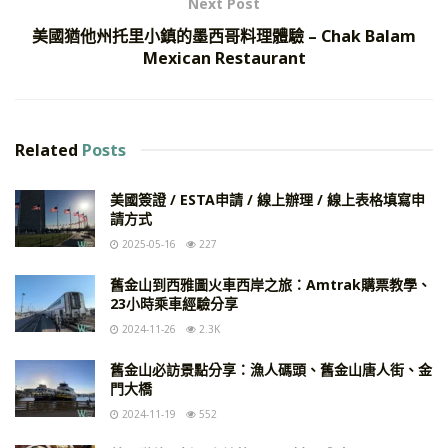
Next Post
美國猶他州托里小鎮的墨西哥料理體驗 – Chak Balam
Mexican Restaurant
Related
Posts
美國簽證 / ESTA申請 / 線上辦理 / 線上表格填寫申
請方式
2025-05-16
227
舊金山到西雅圖火車西岸之旅：Amtrak購票教學、
23小時乘車經驗分享
2024-11-26
2.3K
舊金山必訪景點分享：漁人碼頭、舊金山唐人街、金
門大橋
2024-11-19
552