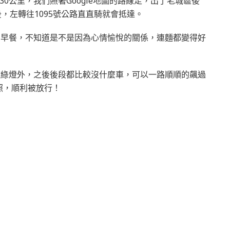
0公里，我們照著Google地圖的路線走，出了老城區後
後，左轉往1095號公路直直騎就會抵達。
當早餐，不知道是不是因為心情愉悅的關係，連麵都變得好
紅綠燈外，之後後段都比較沒什麼車，可以一路順順的飆過
照，順利被放行！