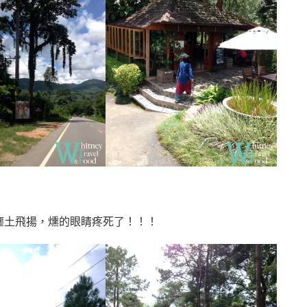
塵土飛揚，燻的眼睛疼死了！！！