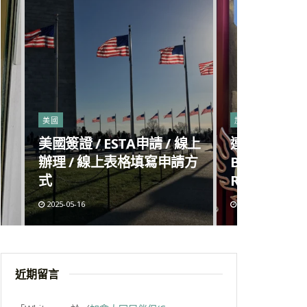
美國
加拿大
美國簽證 / ESTA申請 / 線上
連鎖麻辣燙進
辦理 / 線上表格填寫申請方
Big Way H
式
Richmond
2025-05-16
2025-05-09
近期留言