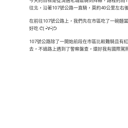
今天的目標是從清邁老城區騎到拜縣，路程約為13
往北，沿著107號公路一直騎，莫約40公里左右
在前往107號公路上，我們先在市區吃了一碗麵
好吃 ᕦ( •̀∀•́)ᕤ
107號公路除了一開始前段在市區比較難騎且有
去，不過路上遇到了警察盤查，還好我有國際駕