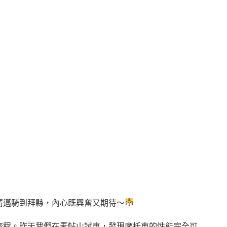
清邁騎到拜縣，內心既興奮又期待～
旅程。昨天我們在素帖山試車，發現摩托車的性能完全可