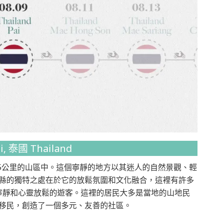
加拿大
加拿大工作必備-社會保險
號碼SIN申請方式&首次
CRA報稅方式
i, 泰國 Thailand
2025-04-18
5公里的山區中。這個寧靜的地方以其迷人的自然景觀、輕
縣的獨特之處在於它的放鬆氛圍和文化融合，這裡有許多
寧靜和心靈放鬆的遊客。這裡的居民大多是當地的山地民
移民，創造了一個多元、友善的社區。