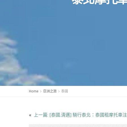
Home
亞洲之旅
泰國
«
上一篇:
[泰國.清邁] 騎行泰北：泰國租摩托