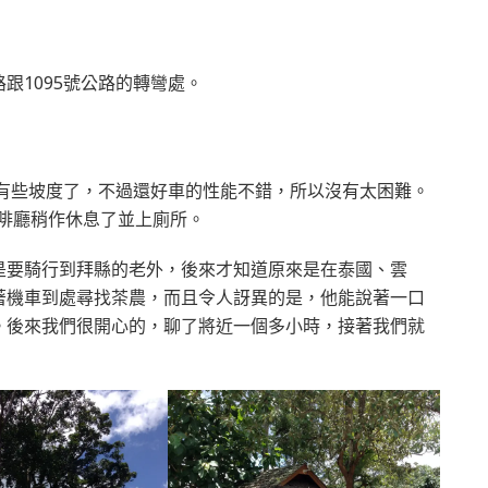
路跟1095號公路的轉彎處。
始有些坡度了，不過還好車的性能不錯，所以沒有太困難。
咖啡廳稍作休息了並上廁所。
是要騎行到拜縣的老外，後來才知道原來是在泰國、雲
著機車到處尋找茶農，而且令人訝異的是，他能說著一口
。後來我們很開心的，聊了將近一個多小時，接著我們就