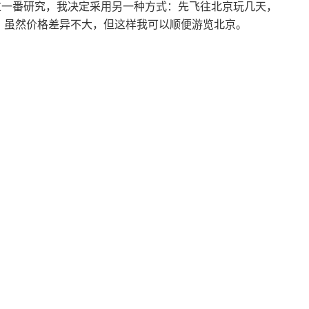
过一番研究，我决定采用另一种方式：先飞往北京玩几天，
。虽然价格差异不大，但这样我可以顺便游览北京。
加拿大
加拿大工作必备-社会保险
号码SIN申请方式&首次
CRA报税方式
2025-04-18