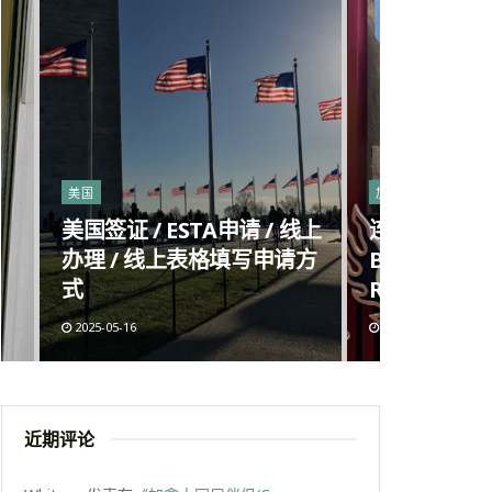
美国
加拿大
美国签证 / ESTA申请 / 线上
连锁麻辣烫进
办理 / 线上表格填写申请方
Big Way H
式
Richmond
2025-05-16
2025-05-09
近期评论