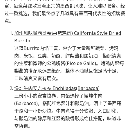
富，每道菜都散发着正宗的墨西哥风味，让人难以取舍。经
过一番挑选，我们最终点了几道具有墨西哥代表性的招牌餐
点。
加州风味墨西哥卷饼(烤鸡肉) California Style Dried
Burrito
这道Burrito内馅丰富，包含了大量新鲜蔬菜、烤鸡
肉、米饭、豆类、奶酪、鳄梨酱和酸奶油，搭配清爽
的生菜和微辣的公鸡嘴酱(Pico de Gallo)。烤鸡肉跟鳄
梨酱的搭配永远是绝配，整体不油腻且饱足感十足，
口味清爽又富有层次。
慢炖牛肉安吉拉卷 Enchiladas(Barbacoa)
三份小小的安吉拉卷，内馅选择了慢炖牛肉
(Barbacoa)，搭配红色酱汁和酸奶油，洒上了墨西哥
干酪和一小份沙拉。牛肉煮得十分软嫩，入口即化，
与酸奶油的醇厚和红酱的酸香形成绝佳搭配，味道非
常协调。