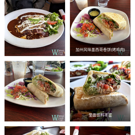
加州风味墨西哥卷饼(烤鸡肉)
里面馅料丰富