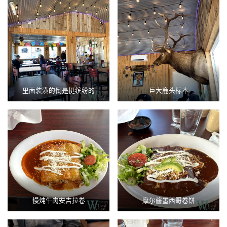
里面装潢的倒是挺缤纷的
巨大鹿头标本
慢炖牛肉安吉拉卷
摩尔酱墨西哥卷饼