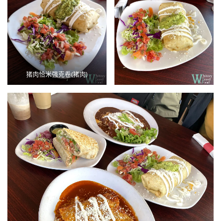
猪肉恰米强克卷(猪肉)