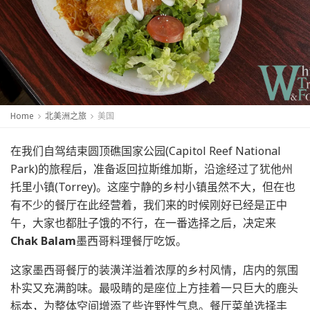
Home
北美洲之旅
美国
在我们自驾结束圆顶礁国家公园(Capitol Reef National
Park)的旅程后，准备返回拉斯维加斯，沿途经过了犹他州
托里小镇(Torrey)。这座宁静的乡村小镇虽然不大，但在也
有不少的餐厅在此经营着，我们来的时候刚好已经是正中
午，大家也都肚子饿的不行，在一番选择之后，决定来
Chak Balam
墨西哥料理餐厅吃饭。
这家墨西哥餐厅的装潢洋溢着浓厚的乡村风情，店内的氛围
朴实又充满韵味。最吸睛的是座位上方挂着一只巨大的鹿头
标本，为整体空间增添了些许野性气息。餐厅菜单选择丰