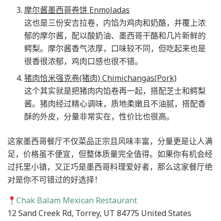
摩尔酱墨西哥卷饼 Enmoladas
这也是三份安吉拉卷，内馅为鸡肉和奶酪，并覆上浓
郁的摩尔酱，配以酸奶油、墨西哥干酪和几片新鲜的
鳄梨。摩尔酱香气浓厚，口味较不同，但吃起来也是
很香很浓郁，鸡肉口感也很不错。
猪肉恰米强克卷(猪肉) Chimichangas(Pork)
这个其实就是把猪肉内馅卷再一起，搭配芝士和鳄梨
酱。猪肉经过精心调味，质地柔嫩且不油腻，搭配香
酥的外皮，分量非常实在，性价比也很高。
这家墨西哥餐厅不仅菜品正宗且风味丰富，分量更是让人满
足，价格虽不便宜，但整体质量完全值得。如果你有机会经
过托里小镇，又正巧是墨西哥料理爱好者，那么这家餐厅绝
对是你不可错过的好选择！
Chak Balam Mexican Restaurant
12 Sand Creek Rd, Torrey, UT 84775 United States