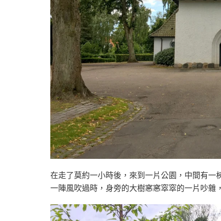
在走了莫約一小時後，來到一片公園，中間有一
一陣風吹過時，身旁的大樹窸窸窣窣的一片吵雜