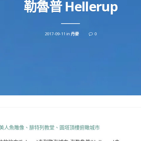
勒魯普 Hellerup
2017-09-11
in
丹麥
0
小美人魚雕像、腓特列教堂、圓塔頂樓俯瞰城市