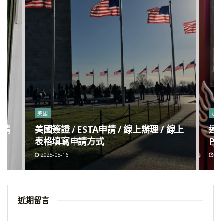
美國
加
申請
美國簽證 / ESTA申請 / 線上辦理 / 線上
連
表格填寫申請方式
Po
2025-05-16
20
近期留言