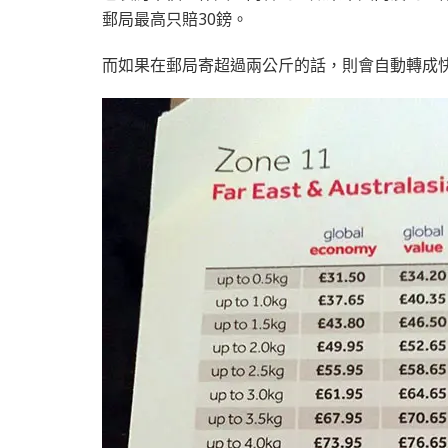
郵局最高只賠30鎊。
而如果在郵局寄超過兩公斤的話，則會自動轉成快遞(P