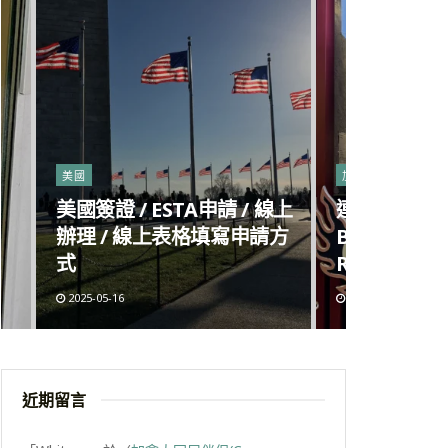
美國
加拿大
美國簽證 / ESTA申請 / 線上
連鎖麻辣燙進
辦理 / 線上表格填寫申請方
Big Way H
式
Richmond
2025-05-16
2025-05-09
近期留言